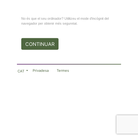
No és que el seu ordinador? Utilitzeu el mode d'incògnit del
navegador per obtenir més seguretat.
CONTINUAR
Privadesa
Termes
CAT